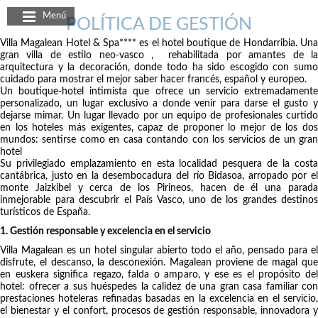
Panel de gestión de cookies
Menú
POLÍTICA DE GESTIÓN
Villa Magalean Hotel & Spa**** es el hotel boutique de Hondarribia. Una
gran villa de estilo neo-vasco , rehabilitada por amantes de la
arquitectura y la decoración, donde todo ha sido escogido con sumo
cuidado para mostrar el mejor saber hacer francés, español y europeo.
Un boutique-hotel intimista que ofrece un servicio extremadamente
personalizado, un lugar exclusivo a donde venir para darse el gusto y
dejarse mimar. Un lugar llevado por un equipo de profesionales curtido
en los hoteles más exigentes, capaz de proponer lo mejor de los dos
mundos: sentirse como en casa contando con los servicios de un gran
hotel
Su privilegiado emplazamiento en esta localidad pesquera de la costa
cantábrica, justo en la desembocadura del río Bidasoa, arropado por el
monte Jaizkibel y cerca de los Pirineos, hacen de él una parada
inmejorable para descubrir el País Vasco, uno de los grandes destinos
turísticos de España.
1. Gestión responsable y excelencia en el servicio
Villa Magalean es un hotel singular abierto todo el año, pensado para el
disfrute, el descanso, la desconexión. Magalean proviene de magal que
en euskera significa regazo, falda o amparo, y ese es el propósito del
hotel: ofrecer a sus huéspedes la calidez de una gran casa familiar con
prestaciones hoteleras refinadas basadas en la excelencia en el servicio,
el bienestar y el confort, procesos de gestión responsable, innovadora y