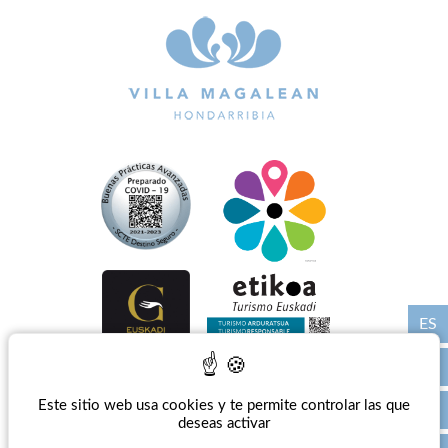
ES
Este sitio web usa cookies y te permite controlar las que
Prensa
-
Aviso Legal
-
Politique de confidentialité
-
Política de gestión
-
Gestionar las
cookies
deseas activar
Sitio oficial - Todos los derechos reservados - Villa Magalean Hotel & Spa**** © 2026 -