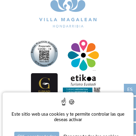
ES
Este sitio web usa cookies y te permite controlar las que
Prensa
-
Aviso Legal
-
Politique de confidentialité
-
Política de gestión
-
Gestionar las
cookies
deseas activar
Sitio oficial - Todos los derechos reservados - Villa Magalean Hotel & Spa**** © 2026 -
Creación
Agence WEBCOM