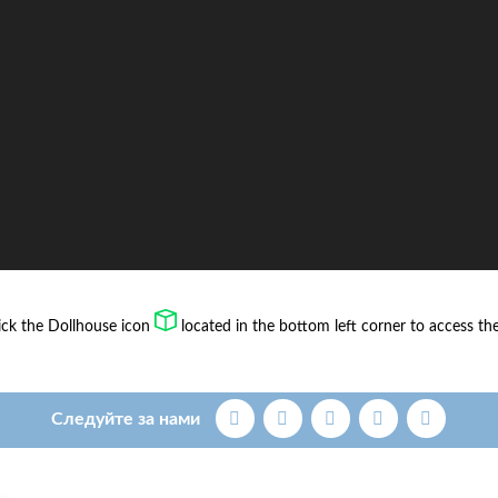
lick the Dollhouse icon
located in the bottom left corner to access t
Следуйте за нами