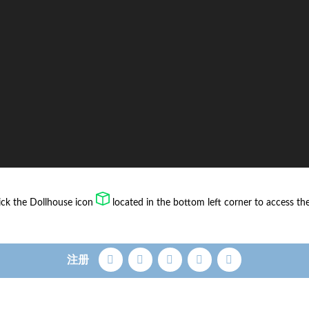
lick the Dollhouse icon
located in the bottom left corner to access t
注册